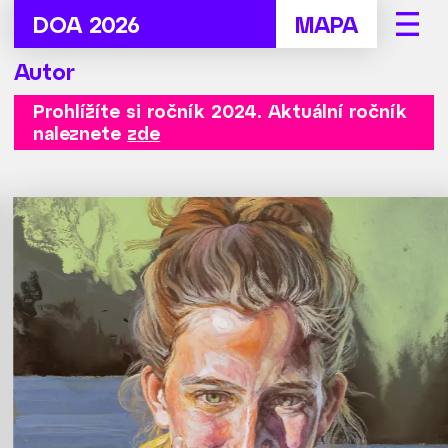
DOA 2026
MAPA
Autor
Prohlížíte si ročník 2024.
Aktuální ročník
naleznete
zde