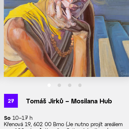
Tomáš Jirků – Mosilana Hub
27
So
10–17 h
Křenová 19,
602 00 Brno
(Je nutno projít areálem