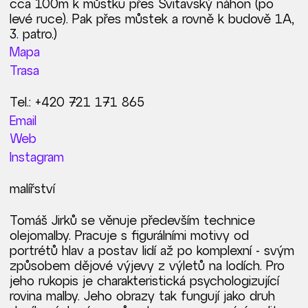
cca 100m k můstku přes Svitavský náhon (po
levé ruce). Pak přes můstek a rovně k budově 1A,
3. patro.)
Mapa
Trasa
Tel.: +420 721 171 865
Email
Web
Instagram
malířství
Tomáš Jirků se věnuje především technice
olejomalby. Pracuje s figurálními motivy od
portrétů hlav a postav lidí až po komplexní - svým
způsobem dějové výjevy z výletů na lodích. Pro
jeho rukopis je charakteristická psychologizující
rovina malby. Jeho obrazy tak fungují jako druh