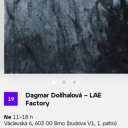
Dagmar Dolíhalová – LAE
19
Factory
Ne
11–18 h
Václavská 6,
603 00 Brno
(budova V1, 1. patro)